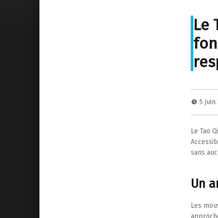
Le 
fon
res
5 jui
Le Tao Q
Accessibl
sans auc
Un a
Les mouv
approche