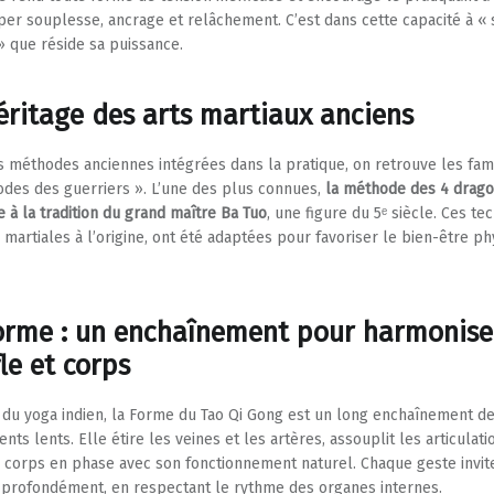
er souplesse, ancrage et relâchement. C’est dans cette capacité à « 
» que réside sa puissance.
éritage des arts martiaux anciens
s méthodes anciennes intégrées dans la pratique, on retrouve les fa
des des guerriers ». L’une des plus connues,
la méthode des 4 drago
e à la tradition du grand maître Ba Tuo
, une figure du 5ᵉ siècle. Ces te
 martiales à l’origine, ont été adaptées pour favoriser le bien-être ph
orme : un enchaînement pour harmonise
le et corps
 du yoga indien, la Forme du Tao Qi Gong est un long enchaînement d
ts lents. Elle étire les veines et les artères, assouplit les articulati
 corps en phase avec son fonctionnement naturel. Chaque geste invit
 profondément, en respectant le rythme des organes internes.