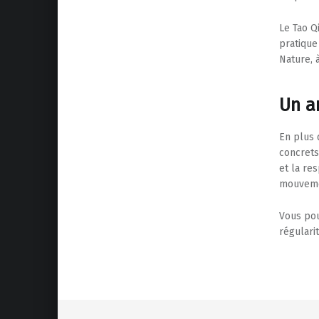
Le Tao Q
pratique
Nature, à
Un ar
En plus 
concrets
et la re
mouveme
Vous pou
régulari
Skip back to main naviga