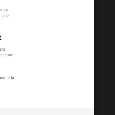
e. La
grande
t
aits
a posture
compte la