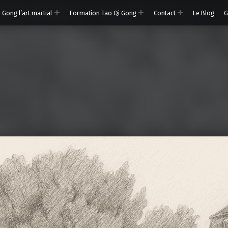
 Gong l’art martial
Formation Tao Qi Gong
Contact
Le Blog
G