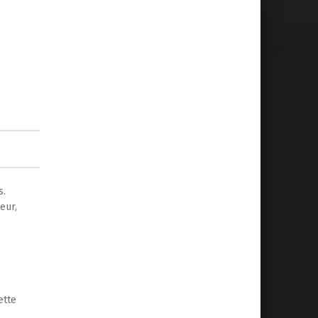
s.
eur,
ette