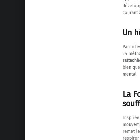
développ
courant 
Un h
Parmi le
24 métho
rattaché
bien que
mental.
La F
souff
Inspirée
mouvemen
remet le
respirer