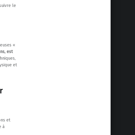
suivre le
meuses «
ns, est
chniques,
ysique et
r
e
ons et
e à